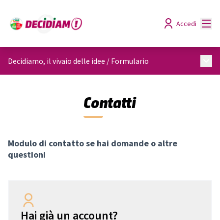
Menù
Accedi
Menù 
Decidiamo, il vivaio delle idee
/
Formulario
Contatti
Modulo di contatto se hai domande o altre
questioni
Hai già un account?