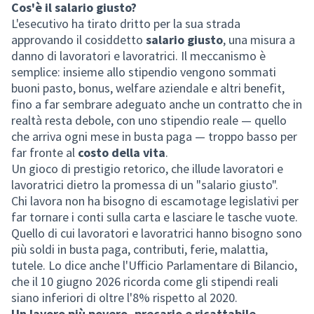
Cos'è il salario giusto?
L'esecutivo ha tirato dritto per la sua strada
approvando il cosiddetto
salario giusto
, una misura a
danno di lavoratori e lavoratrici. Il meccanismo è
semplice: insieme allo stipendio vengono sommati
buoni pasto, bonus, welfare aziendale e altri benefit,
fino a far sembrare adeguato anche un contratto che in
realtà resta debole, con uno stipendio reale — quello
che arriva ogni mese in busta paga — troppo basso per
far fronte al
costo della vita
.
Un gioco di prestigio retorico, che illude lavoratori e
lavoratrici dietro la promessa di un "salario giusto".
Chi lavora non ha bisogno di escamotage legislativi per
far tornare i conti sulla carta e lasciare le tasche vuote.
Quello di cui lavoratori e lavoratrici hanno bisogno sono
più soldi in busta paga, contributi, ferie, malattia,
tutele. Lo dice anche l'Ufficio Parlamentare di Bilancio,
che il 10 giugno 2026 ricorda come gli stipendi reali
siano inferiori di oltre l'8% rispetto al 2020.
Un lavoro più povero, precario e ricattabile