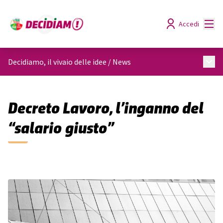
Menù
Accedi
Menù 
Decidiamo, il vivaio delle idee
/
News
Decreto Lavoro, l’inganno del
“salario giusto”