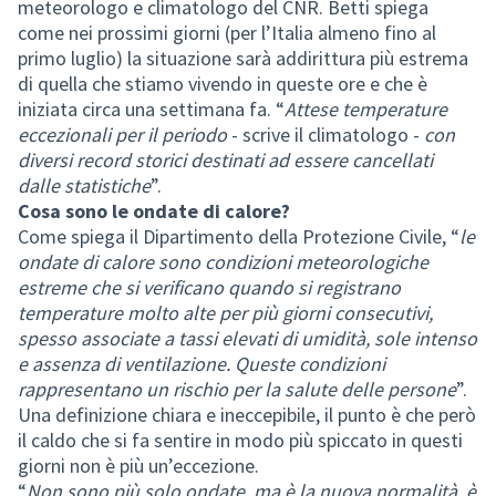
meteorologo e climatologo del CNR. Betti spiega
come nei prossimi giorni (per l’Italia almeno fino al
primo luglio) la situazione sarà addirittura più estrema
di quella che stiamo vivendo in queste ore e che è
iniziata circa una settimana fa. “
Attese temperature
eccezionali per il periodo
- scrive il climatologo -
con
diversi record storici destinati ad essere cancellati
dalle statistiche
”.
Cosa sono le ondate di calore?
Come spiega il Dipartimento della Protezione Civile, “
le
ondate di calore sono condizioni meteorologiche
estreme che si verificano quando si registrano
temperature molto alte per più giorni consecutivi,
spesso associate a tassi elevati di umidità, sole intenso
e assenza di ventilazione. Queste condizioni
rappresentano un rischio per la salute delle persone
”.
Una definizione chiara e ineccepibile, il punto è che però
il caldo che si fa sentire in modo più spiccato in questi
giorni non è più un’eccezione.
“
Non sono più solo ondate, ma è la nuova normalità, è