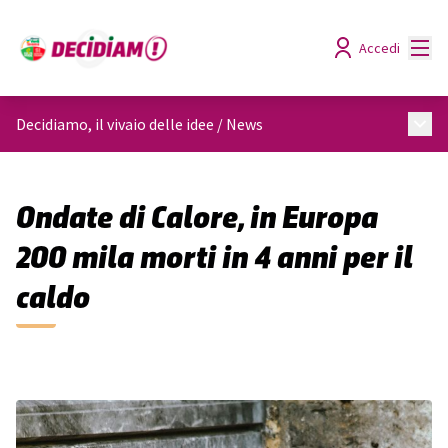
Menù
Accedi
Menù 
Decidiamo, il vivaio delle idee
/
News
Ondate di Calore, in Europa
200 mila morti in 4 anni per il
caldo