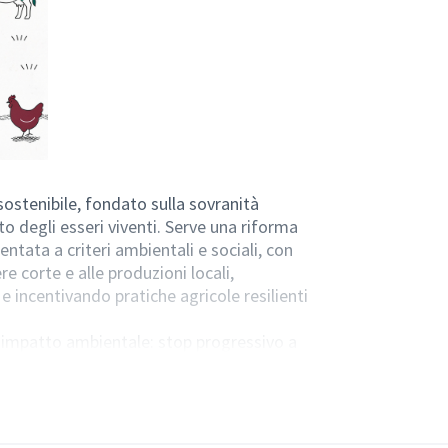
stenibile, fondato sulla sovranità
tto degli esseri viventi. Serve una riforma
ntata a criteri ambientali e sociali, con
re corte e alle produzioni locali,
 incentivando pratiche agricole resilienti
l’impatto ambientale: stop progressivo a
li, eliminazione del polistirolo, promozione
rse idriche. Per noi è centrale anche la
tino degli ecosistemi terrestri e marini, la
este e del verde urbano, oltre allo sviluppo