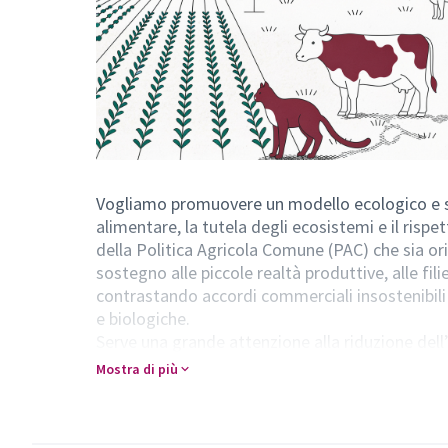
Vogliamo promuovere un modello ecologico e so
alimentare, la tutela degli ecosistemi e il rispe
della Politica Agricola Comune (PAC) che sia orie
sostegno alle piccole realtà produttive, alle filie
contrastando accordi commerciali insostenibili e
e biologiche.
Serve una grande attenzione alla riduzione del
pesticidi e OGM, tutela delle sementi tradiziona
Mostra di più
di energie sostenibili e uso efficiente delle riso
protezione della biodiversità attraverso il ripris
difesa del suolo, del mare e dei fiumi, delle for