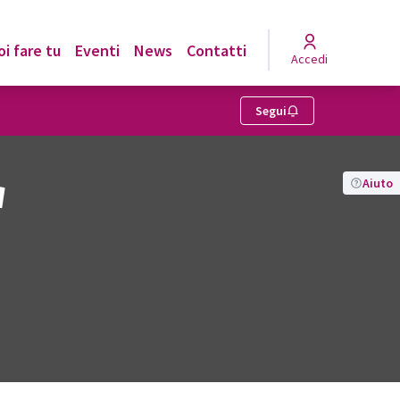
i fare tu
Eventi
News
Contatti
Accedi
Segui
Aiuto
a