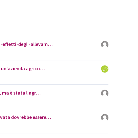
i-effetti-degli-allevam…
di un'azienda agrico…
, ma è stata l'agr…
tivata dovrebbe essere…