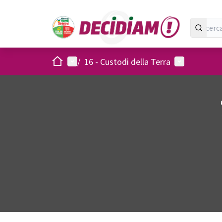
Home
Menù principale
Menù utent
/
16 - Custodi della Terra