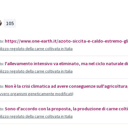
uolo di giovani, donne e comunità locali,
nza per i consumatori. Parallelamente,
noscimento giuridico come esseri senzienti,
105
industriale intensivo, stop alla
egetali.
https://www.one-earth.it/azoto-siccita-e-caldo-estremo-gl
tici e selvatici, contrastare il
o:
come caccia, circhi e commercio illegale,
lizzo regolato della carne coltivata in Italia
 tra esseri umani, natura e animali.
l'allevamento intensivo va eliminato, ma nel ciclo naturale 
o:
lizzo regolato della carne coltivata in Italia
Non è la crisi climatica ad avere conseguenze sull'agricoltura
o:
ovvero organismi geneticamente modificati)
Sono d'accordo con la proposta, la produzione di carne col
o:
lizzo regolato della carne coltivata in Italia