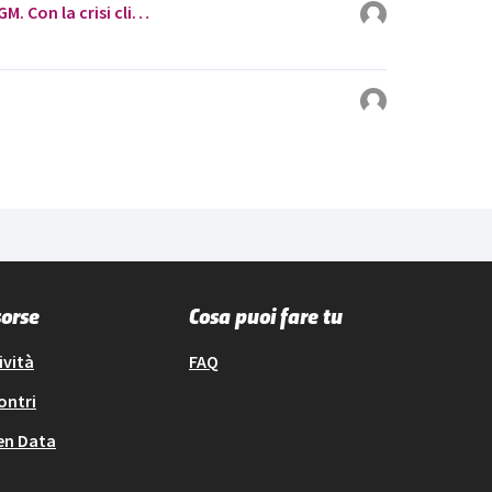
M. Con la crisi cli…
sorse
Cosa puoi fare tu
ività
FAQ
ontri
en Data