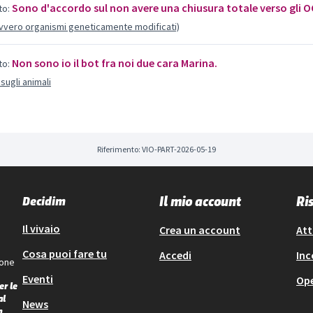
Sono d'accordo sul non avere una chiusura totale verso gli OG
o:
ovvero organismi geneticamente modificati)
Non sono io il bot fra noi due cara Marina.
o:
sugli animali
Riferimento: VIO-PART-2026-05-19
Decidim
Il mio account
Ri
Il vivaio
Crea un account
Att
Cosa puoi fare tu
Accedi
Inc
ione
Eventi
Op
er le
al
News
n