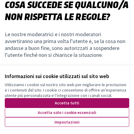
COSA SUCCEDE SE QUALCUNO/A
NON RISPETTA LE REGOLE?
Le nostre moderatrici e i nostri moderatori
avvertiranno una prima volta l’utente e, se la cosa non
andasse a buon fine, sono autorizzati a sospendere
l’utente finché non si chiarisce la situazione.
Informazioni sui cookie utilizzati sul sito web
Utilizziamo i cookie sul nostro sito web per migliorare le prestazioni
e i contenuti del sito. I cookie ci consentono di offrire un’esperienza
Terms of Service
utente più personalizzata e l’integrazione con i canali social.
Impostazioni dei cookie
Accetta tutti
Accetta solo i cookie essenziali
Licenza Cre
(Collegamen
Impostazioni
Made with ❤️
Sito web creato con software libero.
(Collegamento esterno)
(Collegamento esterno)