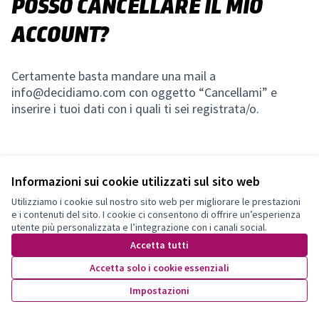
POSSO CANCELLARE IL MIO
ACCOUNT?
Certamente basta mandare una mail a
info@decidiamo.com
con oggetto “Cancellami” e
inserire i tuoi dati con i quali ti sei registrata/o.
Informazioni sui cookie utilizzati sul sito web
Utilizziamo i cookie sul nostro sito web per migliorare le prestazioni
e i contenuti del sito. I cookie ci consentono di offrire un’esperienza
Terms of Service
utente più personalizzata e l’integrazione con i canali social.
Impostazioni dei cookie
Accetta tutti
Accetta solo i cookie essenziali
Licenza Cre
(Collegamen
Impostazioni
Made with ❤️
Sito web creato con software libero.
(Collegamento esterno)
(Collegamento esterno)