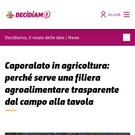
Menù
Accedi
Menù 
Decidiamo, il vivaio delle idee
/
News
Caporalato in agricoltura:
perché serve una filiera
agroalimentare trasparente
dal campo alla tavola