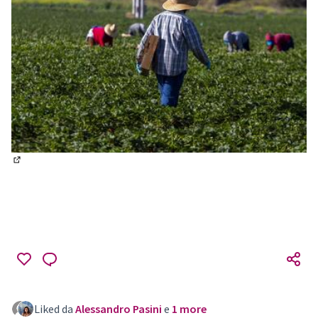
(Collegamento esterno)
Liked da
Alessandro Pasini
e
1 more